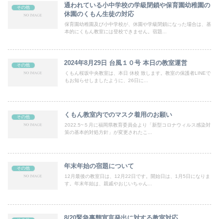
通われている小中学校の学級閉鎖や保育園幼稚園の
その他
休園のくもん生徒の対応
保育園幼稚園及び小中学校が、休園や学級閉鎖になった場合は、基
本的にくもん教室には登校できません。宿題...
2024年8月29日 台風１０号 本日の教室運営
その他
くもん桜坂中央教室は、本日 休校 致します。教室の保護者LINEで
もお知らせしましたように、26日に...
くもん教室内でのマスク着用のお願い
その他
2022.5~５月に福岡県教育委員会より「新型コロナウィルス感染対
策の基本的対処方針」が変更されたこ...
年末年始の宿題について
その他
12月最後の教室日は、12月22日です。開始日は、1月5日になりま
す。年末年始は、親戚やおじいちゃん...
8/20緊急事態宣言発出に対する教室対応